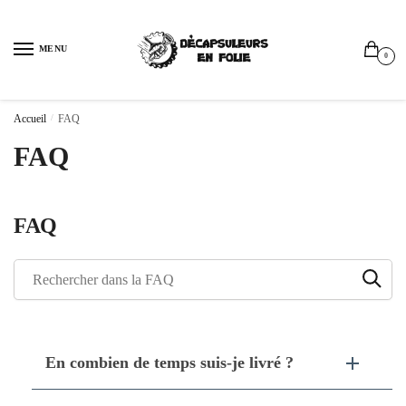
Sauter
Skip
à
to
MENU
la
content
0
navigation
Accueil
/
FAQ
FAQ
FAQ
En combien de temps suis-je livré ?