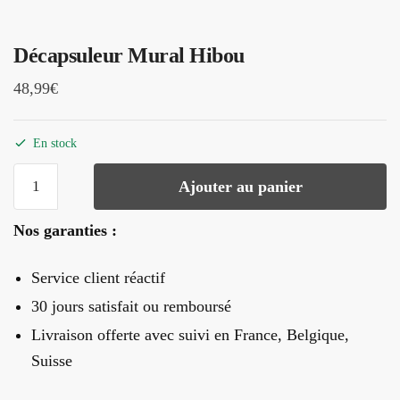
Décapsuleur Mural Hibou
48,99
€
En stock
quantité
Ajouter au panier
de
Décapsuleur
Nos garanties :
Mural
Hibou
Service client réactif
30 jours satisfait ou remboursé
Livraison offerte
avec suivi en France, Belgique,
Suisse