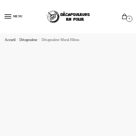
Sauter
Skip
à
to
MENU
la
content
0
navigation
Accueil
/
Décapsuleur
/
Décapsuleur Mural Hibou