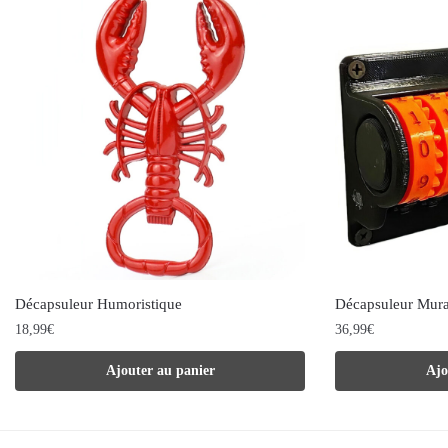
Décapsuleur Humoristique
Décapsuleur Mur
18,99
€
36,99
€
Ajouter au panier
Ajo