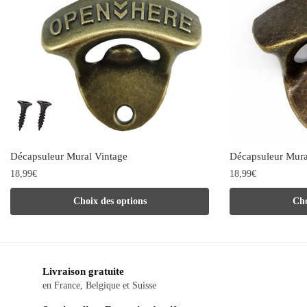
Décapsuleur Mural Vintage
Décapsuleur Mura
18,99
€
18,99
€
Ce
Ce
Choix des options
Cho
produit
produit
a
a
plusieurs
plusieurs
Livraison gratuite
variations.
variations.
en France, Belgique et Suisse
Les
Les