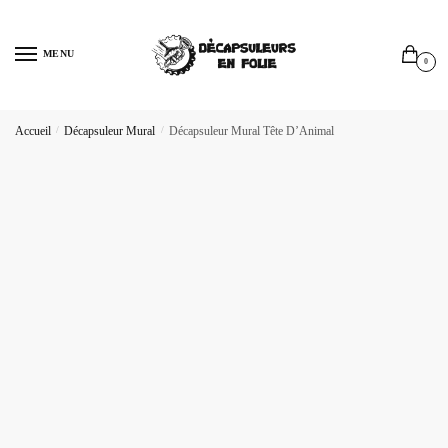
Sauter
Skip
à
to
MENU
la
content
0
navigation
Accueil
/
Décapsuleur Mural
/
Décapsuleur Mural Tête D’Animal