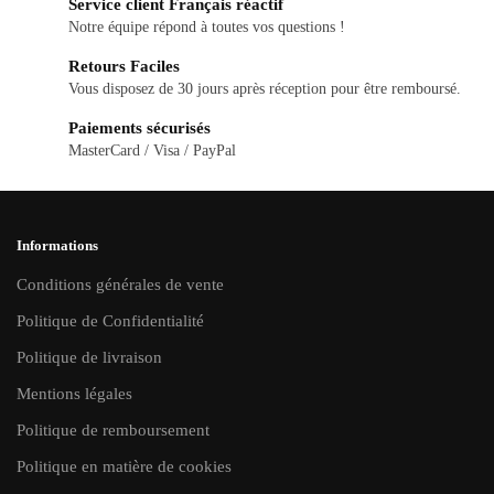
Service client Français réactif
options
options
Notre équipe répond à toutes vos questions !
peuvent
peuvent
Retours Faciles
être
être
Vous disposez de 30 jours après réception pour être remboursé.
choisies
choisies
Paiements sécurisés
sur
sur
MasterCard / Visa / PayPal
la
la
page
page
du
du
Informations
produit
produit
Conditions générales de vente
Politique de Confidentialité
Politique de livraison
Mentions légales
Politique de remboursement
Politique en matière de cookies