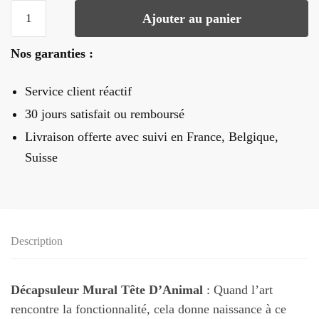
quantité
Ajouter au panier
de
Décapsuleur
Nos garanties :
Mural
Tête
Service client réactif
D'Animal
30 jours satisfait ou remboursé
Livraison offerte
avec suivi en France, Belgique,
Suisse
Description
Décapsuleur Mural Tête D’Animal
: Quand l’art
rencontre la fonctionnalité, cela donne naissance à ce