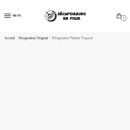
Sauter
Skip
à
to
MENU
la
content
0
navigation
Accueil
/
Décapsuleur Original
/
Décapsuleur Palmier Tropical