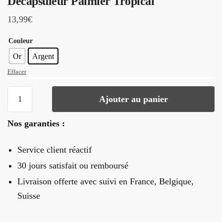
Décapsuleur Palmier Tropical
13,99
€
Couleur
Or
Argent
Effacer
quantité
Ajouter au panier
de
Décapsuleur
Nos garanties :
Palmier
Tropical
Service client réactif
30 jours satisfait ou remboursé
Livraison offerte
avec suivi en France, Belgique,
Suisse