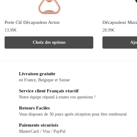
Porte Clé Décapsuleur Avion
Décapsuleur Mura
13,99
€
28,99
€
Ce
Choix des options
Ajo
produit
a
plusieurs
Livraison gratuite
variations.
en France, Belgique et Suisse
Les
Service client Français réactif
options
Notre équipe répond à toutes vos questions !
peuvent
Retours Faciles
être
Vous disposez de 30 jours après réception pour être remboursé.
choisies
Paiements sécurisés
sur
MasterCard / Visa / PayPal