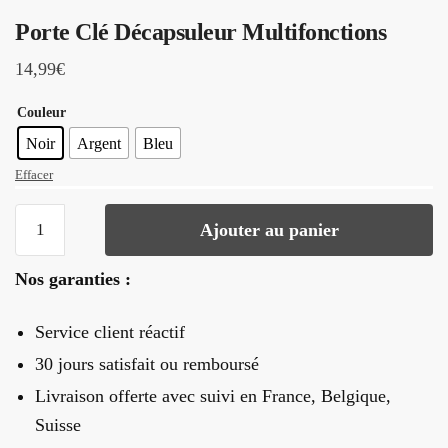
Porte Clé Décapsuleur Multifonctions
14,99
€
Couleur
Noir
Argent
Bleu
Effacer
quantité
Ajouter au panier
de
Porte
Nos garanties :
Clé
Décapsuleur
Service client réactif
Multifonctions
30 jours satisfait ou remboursé
Livraison offerte
avec suivi en France, Belgique,
Suisse