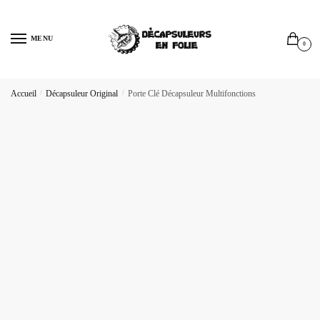
Sauter
Skip
à
to
MENU
la
content
0
navigation
Accueil
/
Décapsuleur Original
/
Porte Clé Décapsuleur Multifonctions